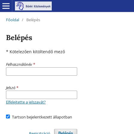
Főoldal
/
Belépés
Belépés
* Kötelezően kitöltendő mező
Felhasználónév
*
Jelszó
*
Elfelejtette a jelszavát?
Tartson bejelentkezett állapotban
Regisztráció
Belépés