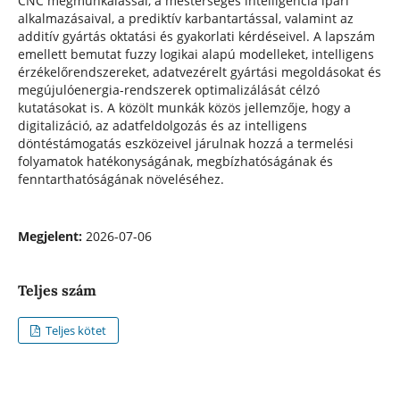
CNC megmunkálással, a mesterséges intelligencia ipari
alkalmazásaival, a prediktív karbantartással, valamint az
additív gyártás oktatási és gyakorlati kérdéseivel. A lapszám
emellett bemutat fuzzy logikai alapú modelleket, intelligens
érzékelőrendszereket, adatvezérelt gyártási megoldásokat és
megújulóenergia-rendszerek optimalizálását célzó
kutatásokat is. A közölt munkák közös jellemzője, hogy a
digitalizáció, az adatfeldolgozás és az intelligens
döntéstámogatás eszközeivel járulnak hozzá a termelési
folyamatok hatékonyságának, megbízhatóságának és
fenntarthatóságának növeléséhez.
Megjelent:
2026-07-06
Teljes szám
Teljes kötet