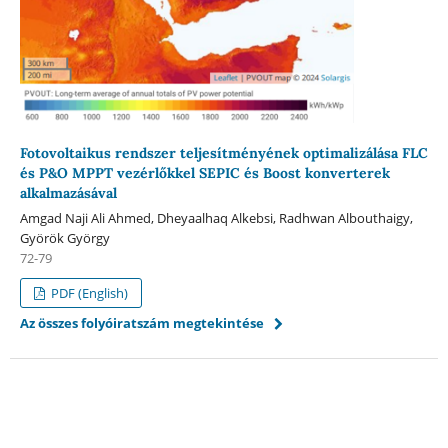
Fotovoltaikus rendszer teljesítményének optimalizálása FLC
és P&O MPPT vezérlőkkel SEPIC és Boost konverterek
alkalmazásával
Amgad Naji Ali Ahmed, Dheyaalhaq Alkebsi, Radhwan Albouthaigy,
Györök György
72-79
PDF (English)
Az összes folyóiratszám megtekintése