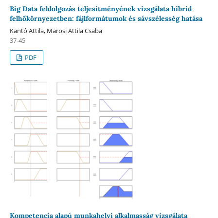
Big Data feldolgozás teljesítményének vizsgálata hibrid
felhőkörnyezetben: fájlformátumok és sávszélesség hatása
Kantó Attila, Marosi Attila Csaba
37-45
PDF
Kompetencia alapú munkahelyi alkalmasság vizsgálata