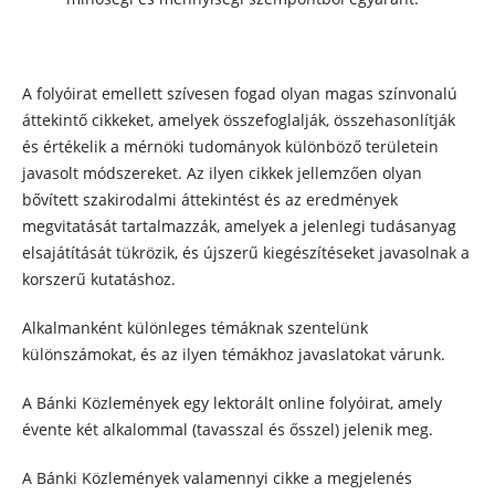
A folyóirat emellett szívesen fogad olyan magas színvonalú
áttekintő cikkeket, amelyek összefoglalják, összehasonlítják
és értékelik a mérnöki tudományok különböző területein
javasolt módszereket. Az ilyen cikkek jellemzően olyan
bővített szakirodalmi áttekintést és az eredmények
megvitatását tartalmazzák, amelyek a jelenlegi tudásanyag
elsajátítását tükrözik, és újszerű kiegészítéseket javasolnak a
korszerű kutatáshoz.
Alkalmanként különleges témáknak szentelünk
különszámokat, és az ilyen témákhoz javaslatokat várunk.
A Bánki Közlemények egy lektorált online folyóirat, amely
évente két alkalommal (tavasszal és ősszel) jelenik meg.
A Bánki Közlemények valamennyi cikke a megjelenés