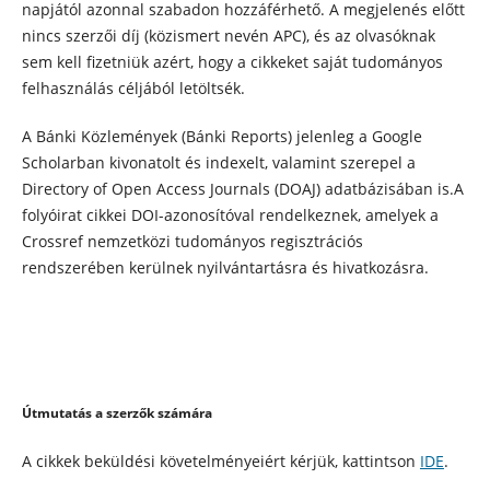
napjától azonnal szabadon hozzáférhető. A megjelenés előtt
nincs szerzői díj (közismert nevén APC), és az olvasóknak
sem kell fizetniük azért, hogy a cikkeket saját tudományos
felhasználás céljából letöltsék.
A Bánki Közlemények (Bánki Reports) jelenleg a Google
Scholarban kivonatolt és indexelt, valamint szerepel a
Directory of Open Access Journals (DOAJ) adatbázisában is.A
folyóirat cikkei DOI-azonosítóval rendelkeznek, amelyek a
Crossref nemzetközi tudományos regisztrációs
rendszerében kerülnek nyilvántartásra és hivatkozásra.
Útmutatás a szerzők számára
A cikkek beküldési követelményeiért kérjük, kattintson
IDE
.