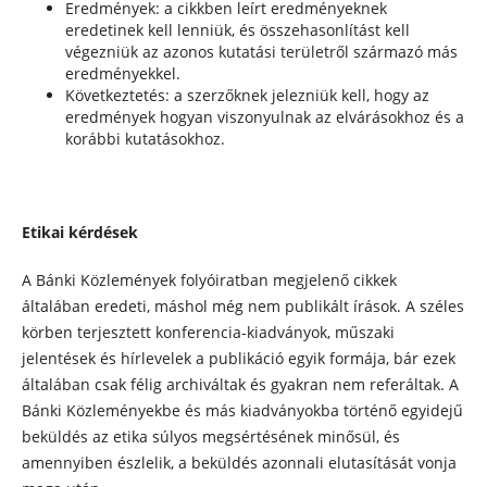
Eredmények: a cikkben leírt eredményeknek
eredetinek kell lenniük, és összehasonlítást kell
végezniük az azonos kutatási területről származó más
eredményekkel.
Következtetés: a szerzőknek jelezniük kell, hogy az
eredmények hogyan viszonyulnak az elvárásokhoz és a
korábbi kutatásokhoz.
Etikai kérdések
A Bánki Közlemények folyóiratban megjelenő cikkek
általában eredeti, máshol még nem publikált írások. A széles
körben terjesztett konferencia-kiadványok, műszaki
jelentések és hírlevelek a publikáció egyik formája, bár ezek
általában csak félig archiváltak és gyakran nem referáltak. A
Bánki Közleményekbe és más kiadványokba történő egyidejű
beküldés az etika súlyos megsértésének minősül, és
amennyiben észlelik, a beküldés azonnali elutasítását vonja