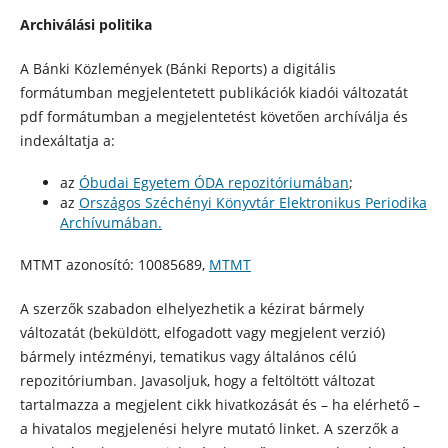
Archiválási politika
A Bánki Közlemények (Bánki Reports) a digitális
formátumban megjelentetett publikációk kiadói változatát
pdf formátumban a megjelentetést követően archíválja és
indexáltatja a:
az
Óbudai Egyetem ÓDA repozitóriumában
;
az
Országos Széchényi Könyvtár Elektronikus Periodika
Archívumában.
MTMT azonosító: 10085689,
MTMT
A szerzők szabadon elhelyezhetik a kézirat bármely
változatát (beküldött, elfogadott vagy megjelent verzió)
bármely intézményi, tematikus vagy általános célú
repozitóriumban. Javasoljuk, hogy a feltöltött változat
tartalmazza a megjelent cikk hivatkozását és – ha elérhető –
a hivatalos megjelenési helyre mutató linket.
A szerzők a