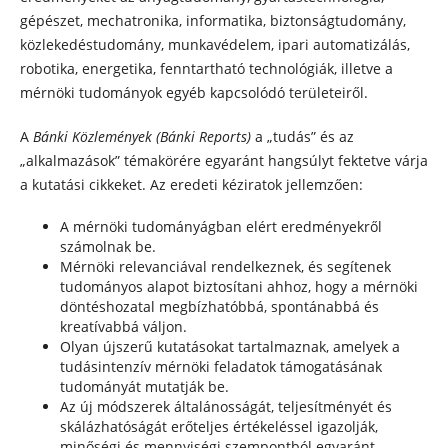
gépészet, mechatronika, informatika, biztonságtudomány,
közlekedéstudomány, munkavédelem, ipari automatizálás,
robotika, energetika, fenntartható technológiák, illetve a
mérnöki tudományok egyéb kapcsolódó területeiről.
A
Bánki Közlemények (Bánki Reports)
a „tudás” és az
„alkalmazások” témakörére egyaránt hangsúlyt fektetve várja
a kutatási cikkeket. Az eredeti kéziratok jellemzően:
A mérnöki tudományágban elért eredményekről
számolnak be.
Mérnöki relevanciával rendelkeznek, és segítenek
tudományos alapot biztosítani ahhoz, hogy a mérnöki
döntéshozatal megbízhatóbbá, spontánabbá és
kreatívabbá váljon.
Olyan újszerű kutatásokat tartalmaznak, amelyek a
tudásintenzív mérnöki feladatok támogatásának
tudományát mutatják be.
Az új módszerek általánosságát, teljesítményét és
skálázhatóságát erőteljes értékeléssel igazolják,
minőségi és mennyiségi szempontból egyaránt.