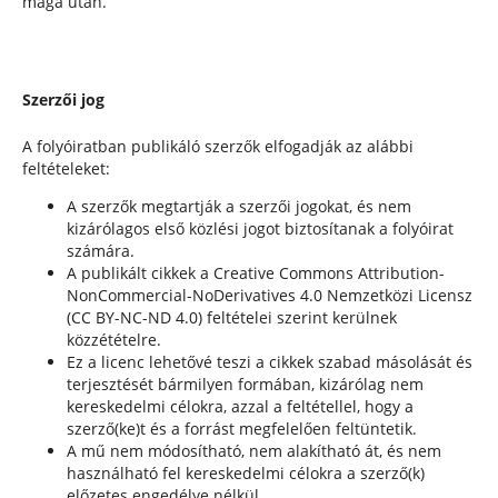
maga után.
Szerzői jog
A folyóiratban publikáló szerzők elfogadják az alábbi
feltételeket:
A szerzők megtartják a szerzői jogokat, és nem
kizárólagos első közlési jogot biztosítanak a folyóirat
számára.
A publikált cikkek a Creative Commons Attribution-
NonCommercial-NoDerivatives 4.0 Nemzetközi Licensz
(CC BY-NC-ND 4.0) feltételei szerint kerülnek
közzétételre.
Ez a licenc lehetővé teszi a cikkek szabad másolását és
terjesztését bármilyen formában, kizárólag nem
kereskedelmi célokra, azzal a feltétellel, hogy a
szerző(ke)t és a forrást megfelelően feltüntetik.
A mű nem módosítható, nem alakítható át, és nem
használható fel kereskedelmi célokra a szerző(k)
előzetes engedélye nélkül.