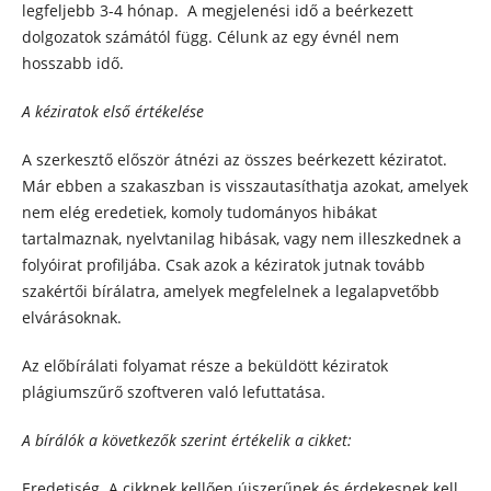
legfeljebb 3-4 hónap. A megjelenési idő a beérkezett
dolgozatok számától függ. Célunk az egy évnél nem
hosszabb idő.
A kéziratok első értékelése
A szerkesztő először átnézi az összes beérkezett kéziratot.
Már ebben a szakaszban is visszautasíthatja azokat, amelyek
nem elég eredetiek, komoly tudományos hibákat
tartalmaznak, nyelvtanilag hibásak, vagy nem illeszkednek a
folyóirat profiljába. Csak azok a kéziratok jutnak tovább
szakértői bírálatra, amelyek megfelelnek a legalapvetőbb
elvárásoknak.
Az előbírálati folyamat része a beküldött kéziratok
plágiumszűrő szoftveren való lefuttatása.
A bírálók a következők szerint értékelik a cikket:
Eredetiség. A cikknek kellően újszerűnek és érdekesnek kell