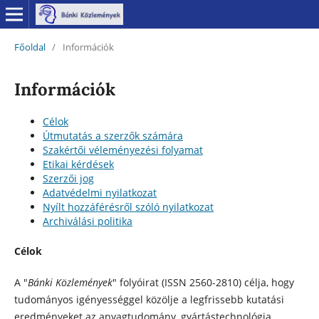
Főoldal
/
Információk
Információk
Célok
Útmutatás a szerzők számára
Szakértői véleményezési folyamat
Etikai kérdések
Szerzői jog
Adatvédelmi nyilatkozat
Nyílt hozzáférésről szóló nyilatkozat
Archiválási politika
Célok
A "
Bánki Közlemények
" folyóirat (ISSN 2560-2810) célja, hogy
tudományos igényességgel közölje a legfrissebb kutatási
eredményeket az anyagtudomány, gyártástechnológia,